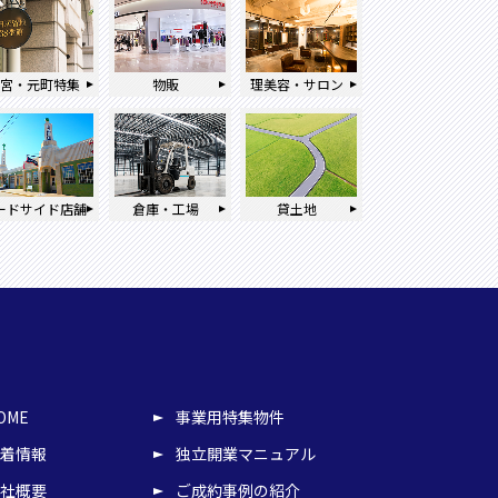
三宮・元町特集
物販
理美容・サロン
ードサイド店舗
倉庫・工場
貸土地
OME
事業用特集物件
着情報
独立開業マニュアル
社概要
ご成約事例の紹介