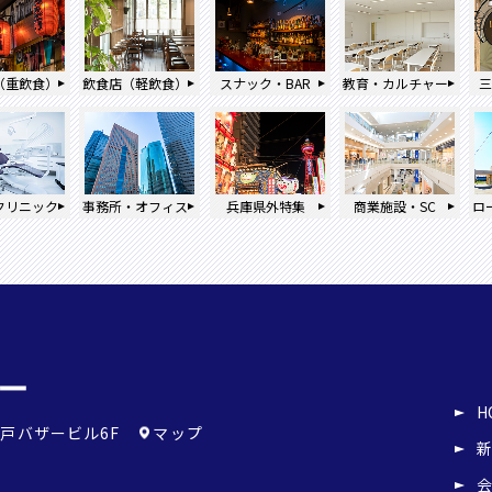
（重飲食）
飲食店（軽飲食）
スナック・BAR
教育・カルチャー
クリニック
事務所・オフィス
兵庫県外特集
商業施設・SC
ロ
H
戸バザービル6F
マップ
新
会