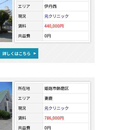
エリア
伊丹西
現況
元クリニック
賃料
440,000円
共益費
0円
詳しくはこちら
所在地
姫路市飾磨区
エリア
妻鹿
現況
元クリニック
賃料
786,000円
共益費
0円