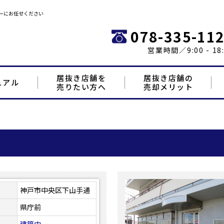
ーにお任せください
078-335-11
営業時間／9:00 - 18:
居抜き店舗を
居抜き店舗の
ュアル
売りたい方へ
売却メリット
神戸市中央区下山手通
県庁前