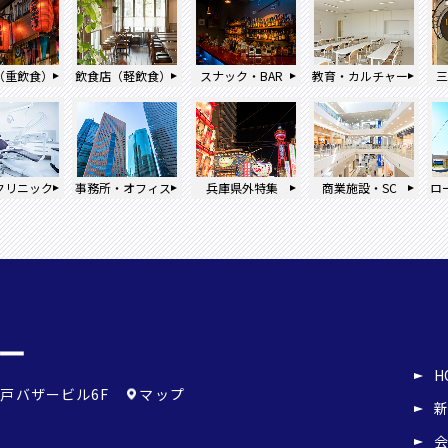
（重飲食）
飲食店（軽飲食）
スナック・BAR
教育・カルチャー
クリニック
事務所・オフィス
兵庫県外特集
商業施設・SC
ロ
H
戸バザービル6F
マップ
新
会