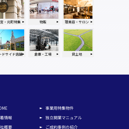
三宮・元町特集
物販
理美容・サロン
ードサイド店舗
倉庫・工場
貸土地
OME
事業用特集物件
着情報
独立開業マニュアル
社概要
ご成約事例の紹介