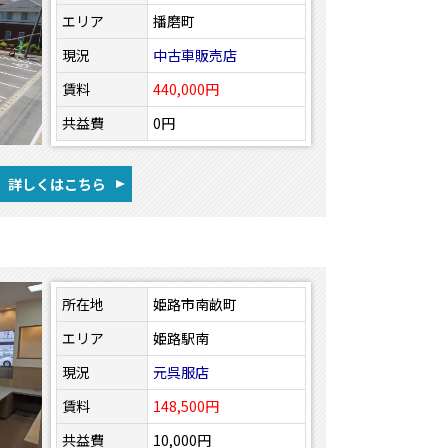
エリア
播磨町
現況
中古車販売店
賃料
440,000円
共益費
0円
詳しくはこちら
所在地
姫路市南畝町
エリア
姫路駅南
現況
元呉服店
賃料
148,500円
共益費
10,000円