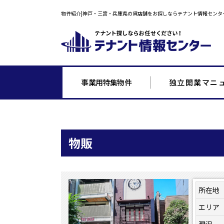
物件紹介|神戸・三宮・兵庫県の貸店舗をお探しならテナント情報センタ
事業用特集物件
独立開業マニ
物販
所在地
エリア