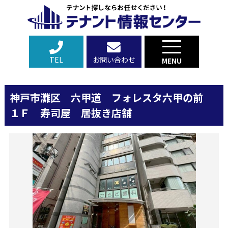
TEL
お問い合わせ
MENU
神戸市灘区 六甲道 フォレスタ六甲の前
１Ｆ 寿司屋 居抜き店舗