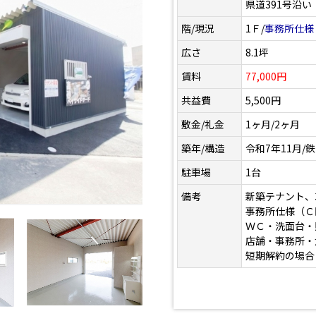
県道391号沿い
階/現況
1Ｆ/
事務所仕様
広さ
8.1坪
賃料
77,000円
共益費
5,500円
敷金/礼金
1ヶ月/2ヶ月
築年/構造
令和7年11月/
駐車場
1台
備考
新築テナント、
事務所仕様（Ｃ
ＷＣ・洗面台・
店舗・事務所・
短期解約の場合