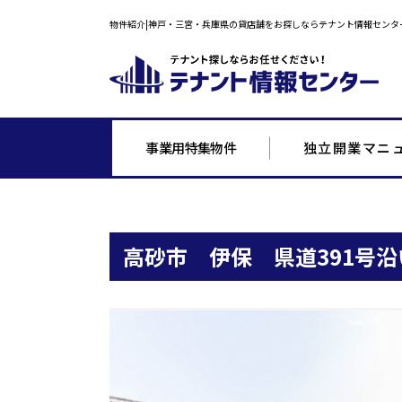
物件紹介|神戸・三宮・兵庫県の貸店舗をお探しならテナント情報センタ
事業用特集物件
独立開業マニ
高砂市 伊保 県道391号